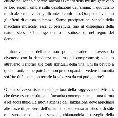
cullato nel sonno e perché ancora i Grandi della musica gettavano
le loro enormi ombre sulla desolazione dell’anima: il quotidiano
musicale sembrava insignificante al confronto. Ora però si vedono
gli effetti di questa tolleranza. Siamo precipitati nel vincolo della
macchina musicale; essa ci perseguita fino al dispiegarsi della
natura stessa. Ci spinge dentro il sottosenso, nel regno dei
demoni.
Il rinnovamento dell’arte non potrà accadere attraverso la
civetteria con la decadenza moderna e i compromessi; soltanto
attraverso il ritorno alle fonti spirituali della vita. Chi ha bevuto a
quelle fonti, come potrebbe non preoccuparsi di vedere l’umanità
soffrire di fame e non recarle la salvezza da cui può guarire?
Quella salvezza risiede nell’apertura della saggezza dei Misteri,
che deve essere restituita all’umanità contemporanea in una forma
a lei accessibile. La nuova scienza dell’iniziazione deve appellarsi
alle forze di pensiero dell’umanità, al suo senso artistico e di stile
e al suo eterno nucleo essenziale, chiamandola al risveglio della