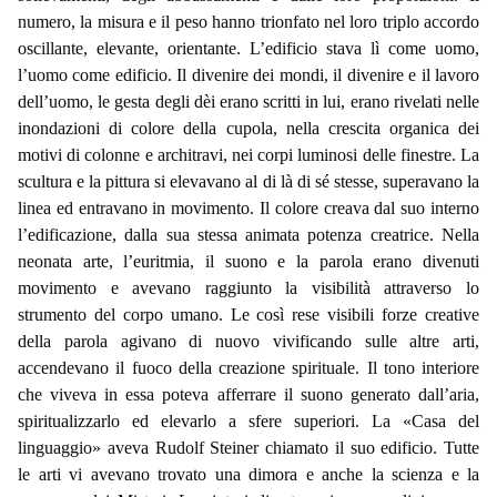
numero, la misura e il peso hanno trionfato nel loro triplo accordo
oscillante, elevante, orientante. L’edificio stava lì come uomo,
l’uomo come edificio. Il divenire dei mondi, il divenire e il lavoro
dell’uomo, le gesta degli dèi erano scritti in lui, erano rivelati nelle
inondazioni di colore della cupola, nella crescita organica dei
motivi di colonne e architravi, nei corpi luminosi delle finestre. La
scultura e la pittura si elevavano al di là di sé stesse, superavano la
linea ed entravano in movimento. Il colore creava dal suo interno
l’edificazione, dalla sua stessa animata potenza creatrice. Nella
neonata arte, l’euritmia, il suono e la parola erano divenuti
movimento e avevano raggiunto la visibilità attraverso lo
strumento del corpo umano. Le così rese visibili forze creative
della parola agivano di nuovo vivificando sulle altre arti,
accendevano il fuoco della creazione spirituale. Il tono interiore
che viveva in essa poteva afferrare il suono generato dall’aria,
spiritualizzarlo ed elevarlo a sfere superiori. La «Casa del
linguaggio» aveva Rudolf Steiner chiamato il suo edificio. Tutte
le arti vi avevano trovato una dimora e anche la scienza e la