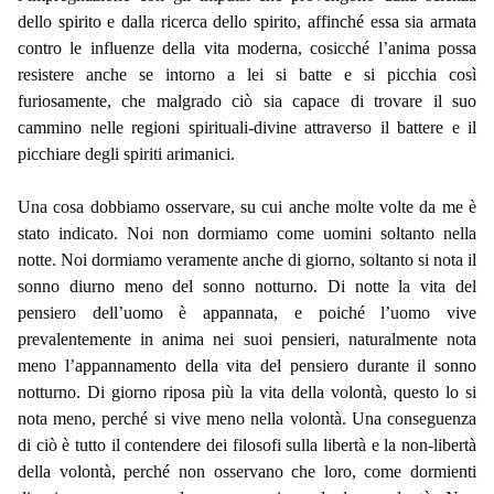
dello spirito e dalla ricerca dello spirito, affinché essa sia armata
contro le influenze della vita moderna, cosicché l’anima possa
resistere anche se intorno a lei si batte e si picchia così
furiosamente, che malgrado ciò sia capace di trovare il suo
cammino nelle regioni spirituali-divine attraverso il battere e il
picchiare degli spiriti arimanici.
Una cosa dobbiamo osservare, su cui anche molte volte da me è
stato indicato. Noi non dormiamo come uomini soltanto nella
notte. Noi dormiamo veramente anche di giorno, soltanto si nota il
sonno diurno meno del sonno notturno. Di notte la vita del
pensiero dell’uomo è appannata, e poiché l’uomo vive
prevalentemente in anima nei suoi pensieri, naturalmente nota
meno l’appannamento della vita del pensiero durante il sonno
notturno. Di giorno riposa più la vita della volontà, questo lo si
nota meno, perché si vive meno nella volontà. Una conseguenza
di ciò è tutto il contendere dei filosofi sulla libertà e la non-libertà
della volontà, perché non osservano che loro, come dormienti