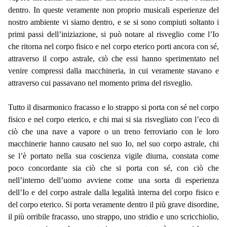
dentro. In queste veramente non proprio musicali esperienze del
nostro ambiente vi siamo dentro, e se si sono compiuti soltanto i
primi passi dell’iniziazione, si può notare al risveglio come l’Io
che ritorna nel corpo fisico e nel corpo eterico porti ancora con sé,
attraverso il corpo astrale, ciò che essi hanno sperimentato nel
venire compressi dalla macchineria, in cui veramente stavano e
attraverso cui passavano nel momento prima del risveglio.
Tutto il disarmonico fracasso e lo strappo si porta con sé nel corpo
fisico e nel corpo eterico, e chi mai si sia risvegliato con l’eco di
ciò che una nave a vapore o un treno ferroviario con le loro
macchinerie hanno causato nel suo Io, nel suo corpo astrale, chi
se l’è portato nella sua coscienza vigile diurna, constata come
poco concordante sia ciò che si porta con sé, con ciò che
nell’interno dell’uomo avviene come una sorta di esperienza
dell’Io e del corpo astrale dalla legalità interna del corpo fisico e
del corpo eterico. Si porta veramente dentro il più grave disordine,
il più orribile fracasso, uno strappo, uno stridio e uno scricchiolio,