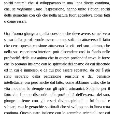
spiriti naturali che si sviluppavano in una linea diretta continua,
che, se vogliamo usare l’espressione, hanno unito i buoni spiriti
delle gerarchie con ciò che nella natura fuori accadeva come fatti
o come esseri.
Ora l’uomo giunge a quella coesione che deve avere, se nel vero
senso della parola vuole essere uomo, soltanto attraverso il fatto
che cerca questa coesione attraverso la vita nel suo interno, che
nella sua esperienza interiore può discendere così in fondo nelle
profondità della sua anima che in queste profondità trova le forze
che lo portano insieme con lo spirituale del cosmo da cui discende
ed in cui è immerso, e da cui può essere separato, da cui è già
stato separato dalla percezione sensibile e dal pensiero
intellettuale, ora però anche dal fatto, come abbiamo visto, che la
vita moderna lo riempie con gli spiriti arimanici. Soltanto per il
fatto che l’uomo discende nelle profondità dell’essenza del suo,
giunge insieme con gli esseri divino-spirituali a lui buoni e
salutari, con le gerarchie spirituali che si sviluppano in linea retta
continua. Questo stare insieme con le gerarchie spirituali, per cui