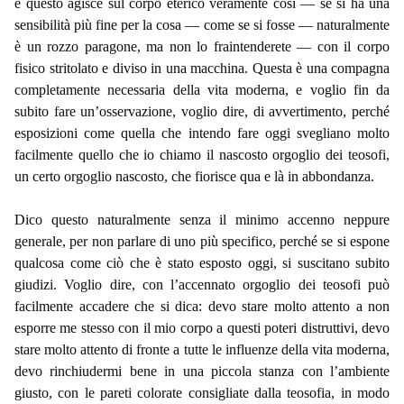
e questo agisce sul corpo eterico veramente così — se si ha una
sensibilità più fine per la cosa — come se si fosse — naturalmente
è un rozzo paragone, ma non lo fraintenderete — con il corpo
fisico stritolato e diviso in una macchina. Questa è una compagna
completamente necessaria della vita moderna, e voglio fin da
subito fare un’osservazione, voglio dire, di avvertimento, perché
esposizioni come quella che intendo fare oggi svegliano molto
facilmente quello che io chiamo il nascosto orgoglio dei teosofi,
un certo orgoglio nascosto, che fiorisce qua e là in abbondanza.
Dico questo naturalmente senza il minimo accenno neppure
generale, per non parlare di uno più specifico, perché se si espone
qualcosa come ciò che è stato esposto oggi, si suscitano subito
giudizi. Voglio dire, con l’accennato orgoglio dei teosofi può
facilmente accadere che si dica: devo stare molto attento a non
esporre me stesso con il mio corpo a questi poteri distruttivi, devo
stare molto attento di fronte a tutte le influenze della vita moderna,
devo rinchiudermi bene in una piccola stanza con l’ambiente
giusto, con le pareti colorate consigliate dalla teosofia, in modo