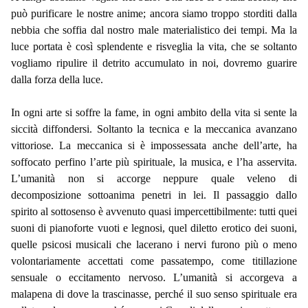
può purificare le nostre anime; ancora siamo troppo storditi dalla
nebbia che soffia dal nostro male materialistico dei tempi. Ma la
luce portata è così splendente e risveglia la vita, che se soltanto
vogliamo ripulire il detrito accumulato in noi, dovremo guarire
dalla forza della luce.
In ogni arte si soffre la fame, in ogni ambito della vita si sente la
siccità diffondersi. Soltanto la tecnica e la meccanica avanzano
vittoriose. La meccanica si è impossessata anche dell’arte, ha
soffocato perfino l’arte più spirituale, la musica, e l’ha asservita.
L’umanità non si accorge neppure quale veleno di
decomposizione sottoanima penetri in lei. Il passaggio dallo
spirito al sottosenso è avvenuto quasi impercettibilmente: tutti quei
suoni di pianoforte vuoti e legnosi, quel diletto erotico dei suoni,
quelle psicosi musicali che lacerano i nervi furono più o meno
volontariamente accettati come passatempo, come titillazione
sensuale o eccitamento nervoso. L’umanità si accorgeva a
malapena di dove la trascinasse, perché il suo senso spirituale era