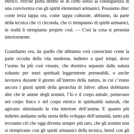
eterico. Perché porta dentro sé in certo senso la conseguenza di
una convivenza con gli spiriti elementari arimanici. Possiamo dire:
come terza tappa ora, come tappa culturale, abbiamo, da parte
della tecnica che ci circonda, che ci riempiamo di spiriti arimanici,
in realtà li riempiamo proprio così. — Così la cosa si presenta
interiormente.
Guardiamo ora, da quello che abbiamo così conosciuto come la
parte occulta della vita moderna, indietro a quei tempi, dove
l’uomo ha più così vissuto, che dormiva separato dalla natura
soltanto per muri spirituali leggermente permeabili, o anche
lavorava durante il giorno all’interno della natura, in cui c’erano
ancora i giusti spiriti della gerarchia di Jahve: allora dobbiamo
dire che le anime degli uomini, l’Io e il corpo astrale, portavano
nel corpo fisico e nel corpo eterico le spiritualità naturali, che
agivano stimolando la vita interiore dell’anima. E quanto più
indietro andiamo nella storia dello sviluppo dell’umanità, tanto più
troviamo ciò che oggi diventa sempre più raro, che gli uomini non
si riempivano con gli spiriti arimanici della tecnica, bensì con gli