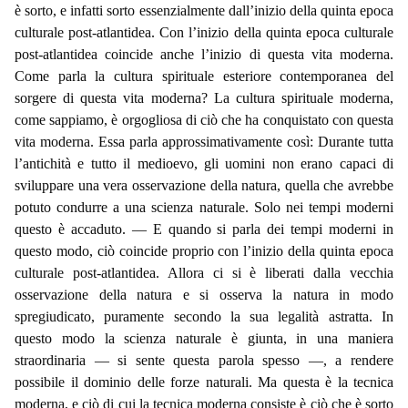
è sorto, e infatti sorto essenzialmente dall’inizio della quinta epoca
culturale post-atlantidea. Con l’inizio della quinta epoca culturale
post-atlantidea coincide anche l’inizio di questa vita moderna.
Come parla la cultura spirituale esteriore contemporanea del
sorgere di questa vita moderna? La cultura spirituale moderna,
come sappiamo, è orgogliosa di ciò che ha conquistato con questa
vita moderna. Essa parla approssimativamente così: Durante tutta
l’antichità e tutto il medioevo, gli uomini non erano capaci di
sviluppare una vera osservazione della natura, quella che avrebbe
potuto condurre a una scienza naturale. Solo nei tempi moderni
questo è accaduto. — E quando si parla dei tempi moderni in
questo modo, ciò coincide proprio con l’inizio della quinta epoca
culturale post-atlantidea. Allora ci si è liberati dalla vecchia
osservazione della natura e si osserva la natura in modo
spregiudicato, puramente secondo la sua legalità astratta. In
questo modo la scienza naturale è giunta, in una maniera
straordinaria — si sente questa parola spesso —, a rendere
possibile il dominio delle forze naturali. Ma questa è la tecnica
moderna, e ciò di cui la tecnica moderna consiste è ciò che è sorto