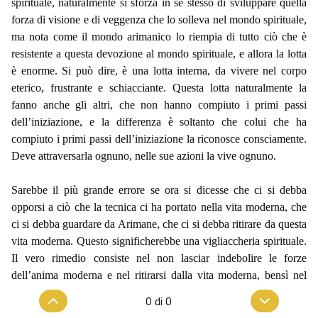
spirituale, naturalmente si sforza in se stesso di sviluppare quella
forza di visione e di veggenza che lo solleva nel mondo spirituale,
ma nota come il mondo arimanico lo riempia di tutto ciò che è
resistente a questa devozione al mondo spirituale, e allora la lotta
è enorme. Si può dire, è una lotta interna, da vivere nel corpo
eterico, frustrante e schiacciante. Questa lotta naturalmente la
fanno anche gli altri, che non hanno compiuto i primi passi
dell’iniziazione, e la differenza è soltanto che colui che ha
compiuto i primi passi dell’iniziazione la riconosce consciamente.
Deve attraversarla ognuno, nelle sue azioni la vive ognuno.
Sarebbe il più grande errore se ora si dicesse che ci si debba
opporsi a ciò che la tecnica ci ha portato nella vita moderna, che
ci si debba guardare da Arimane, che ci si debba ritirare da questa
vita moderna. Questo significherebbe una vigliaccheria spirituale.
Il vero rimedio consiste nel non lasciar indebolire le forze
dell’anima moderna e nel ritirarsi dalla vita moderna, bensì nel
rendere forti le forze dell’anima, affinché la vita moderna possa
0
di
0
essere sopportata. Un comportamento coraggioso verso la vita