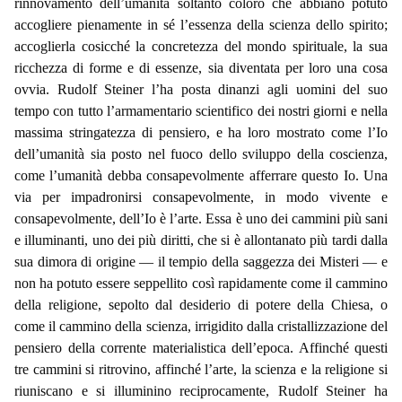
rinnovamento dell’umanità soltanto coloro che abbiano potuto
accogliere pienamente in sé l’essenza della scienza dello spirito;
accoglierla cosicché la concretezza del mondo spirituale, la sua
ricchezza di forme e di essenze, sia diventata per loro una cosa
ovvia. Rudolf Steiner l’ha posta dinanzi agli uomini del suo
tempo con tutto l’armamentario scientifico dei nostri giorni e nella
massima stringatezza di pensiero, e ha loro mostrato come l’Io
dell’umanità sia posto nel fuoco dello sviluppo della coscienza,
come l’umanità debba consapevolmente afferrare questo Io. Una
via per impadronirsi consapevolmente, in modo vivente e
consapevolmente, dell’Io è l’arte. Essa è uno dei cammini più sani
e illuminanti, uno dei più diritti, che si è allontanato più tardi dalla
sua dimora di origine — il tempio della saggezza dei Misteri — e
non ha potuto essere seppellito così rapidamente come il cammino
della religione, sepolto dal desiderio di potere della Chiesa, o
come il cammino della scienza, irrigidito dalla cristallizzazione del
pensiero della corrente materialistica dell’epoca. Affinché questi
tre cammini si ritrovino, affinché l’arte, la scienza e la religione si
riuniscano e si illuminino reciprocamente, Rudolf Steiner ha