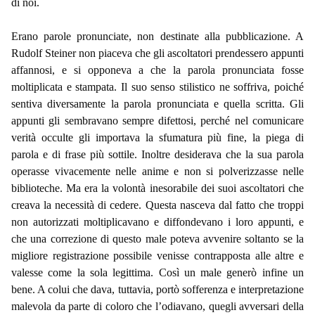
di noi.
Erano parole pronunciate, non destinate alla pubblicazione. A
Rudolf Steiner non piaceva che gli ascoltatori prendessero appunti
affannosi, e si opponeva a che la parola pronunciata fosse
moltiplicata e stampata. Il suo senso stilistico ne soffriva, poiché
sentiva diversamente la parola pronunciata e quella scritta. Gli
appunti gli sembravano sempre difettosi, perché nel comunicare
verità occulte gli importava la sfumatura più fine, la piega di
parola e di frase più sottile. Inoltre desiderava che la sua parola
operasse vivacemente nelle anime e non si polverizzasse nelle
biblioteche. Ma era la volontà inesorabile dei suoi ascoltatori che
creava la necessità di cedere. Questa nasceva dal fatto che troppi
non autorizzati moltiplicavano e diffondevano i loro appunti, e
che una correzione di questo male poteva avvenire soltanto se la
migliore registrazione possibile venisse contrapposta alle altre e
valesse come la sola legittima. Così un male generò infine un
bene. A colui che dava, tuttavia, portò sofferenza e interpretazione
malevola da parte di coloro che l’odiavano, quegli avversari della