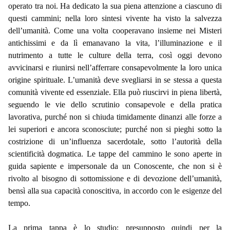
operato tra noi. Ha dedicato la sua piena attenzione a ciascuno di
questi cammini; nella loro sintesi vivente ha visto la salvezza
dell’umanità. Come una volta cooperavano insieme nei Misteri
antichissimi e da lì emanavano la vita, l’illuminazione e il
nutrimento a tutte le culture della terra, così oggi devono
avvicinarsi e riunirsi nell’afferrare consapevolmente la loro unica
origine spirituale. L’umanità deve svegliarsi in se stessa a questa
comunità vivente ed essenziale. Ella può riuscirvi in piena libertà,
seguendo le vie dello scrutinio consapevole e della pratica
lavorativa, purché non si chiuda timidamente dinanzi alle forze a
lei superiori e ancora sconosciute; purché non si pieghi sotto la
costrizione di un’influenza sacerdotale, sotto l’autorità della
scientificità dogmatica. Le tappe del cammino le sono aperte in
guida sapiente e impersonale da un Conoscente, che non si è
rivolto al bisogno di sottomissione e di devozione dell’umanità,
bensì alla sua capacità conoscitiva, in accordo con le esigenze del
tempo.
La prima tappa è lo studio; presupposto quindi per la