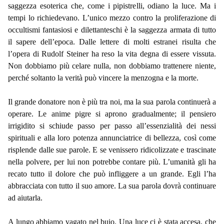
saggezza esoterica che, come i pipistrelli, odiano la luce. Ma i
tempi lo richiedevano. L’unico mezzo contro la proliferazione di
occultismi fantasiosi e dilettanteschi è la saggezza armata di tutto
il sapere dell’epoca. Dalle lettere di molti estranei risulta che
l’opera di Rudolf Steiner ha reso la vita degna di essere vissuta.
Non dobbiamo più celare nulla, non dobbiamo trattenere niente,
perché soltanto la verità può vincere la menzogna e la morte.
Il grande donatore non è più tra noi, ma la sua parola continuerà a
operare. Le anime pigre si aprono gradualmente; il pensiero
irrigidito si schiude passo per passo all’essenzialità dei nessi
spirituali e alla loro potenza annunciatrice di bellezza, così come
risplende dalle sue parole. E se venissero ridicolizzate e trascinate
nella polvere, per lui non potrebbe contare più. L’umanità gli ha
recato tutto il dolore che può infliggere a un grande. Egli l’ha
abbracciata con tutto il suo amore. La sua parola dovrà continuare
ad aiutarla.
A lungo abbiamo vagato nel buio. Una luce ci è stata accesa, che