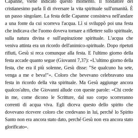
Capanne, viene indicato questo momento. Il fondatore del
cristianesimo parla lì di riversare la vita spirituale sull'umanità. È
un passo singolare. La festa delle Capanne consisteva nell'andare
a una fonte da cui scorreva l'acqua. Lì si sviluppò poi una festa
che indicava che l'uomo doveva tornare a riflettere sullo spirituale,
sulla natura divina e sull'aspirazione spirituale. L'acqua che
veniva attinta era un ricordo dell'animico-spirituale. Dopo ripetuti
rifiuti, Gesù si reca comunque alla festa. E l'ultimo giorno della
festa accade quanto segue (Giovanni 7,37): «L'ultimo giorno della
festa, che era il più solenne, Gesù disse: "Se qualcuno ha sete,
venga a me e beva!"». Coloro che bevevano celebravano una
festa in ricordo della vita spirituale. Ma Gesù aggiunge ancora
qualcos'altro, che Giovanni allude con queste parole: «Chi crede
in me, come dicono le Scritture, dal suo corpo scorreranno
correnti di acqua viva. Egli diceva questo dello spirito che
dovevano ricevere coloro che credevano in lui, perché lo Spirito
Santo non era ancora stato dato, perché Gesù non era ancora stato
glorificato».