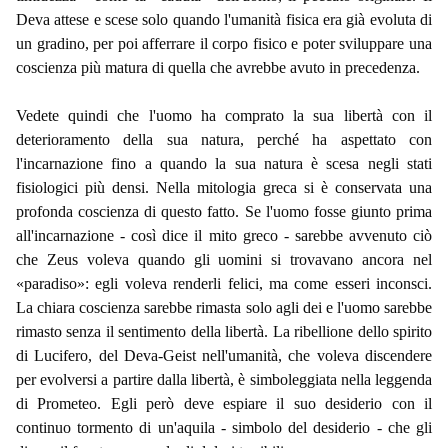
Deva attese e scese solo quando l'umanità fisica era già evoluta di
un gradino, per poi afferrare il corpo fisico e poter sviluppare una
coscienza più matura di quella che avrebbe avuto in precedenza.
Vedete quindi che l'uomo ha comprato la sua libertà con il
deterioramento della sua natura, perché ha aspettato con
l'incarnazione fino a quando la sua natura è scesa negli stati
fisiologici più densi. Nella mitologia greca si è conservata una
profonda coscienza di questo fatto. Se l'uomo fosse giunto prima
all'incarnazione - così dice il mito greco - sarebbe avvenuto ciò
che Zeus voleva quando gli uomini si trovavano ancora nel
«paradiso»: egli voleva renderli felici, ma come esseri inconsci.
La chiara coscienza sarebbe rimasta solo agli dei e l'uomo sarebbe
rimasto senza il sentimento della libertà. La ribellione dello spirito
di Lucifero, del Deva-Geist nell'umanità, che voleva discendere
per evolversi a partire dalla libertà, è simboleggiata nella leggenda
di Prometeo. Egli però deve espiare il suo desiderio con il
continuo tormento di un'aquila - simbolo del desiderio - che gli