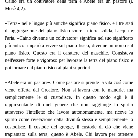
Caino era un coltivatore della terra e Abele era un pastore (l.
Mosè 4,2).
«Terra» nelle lingue più antiche significa piano fisico, e i tre stati
di aggregazione del piano fisico sono: la terra solida, l'acqua e
l'aria. «Caino divenne un coltivatore» significa nel suo significato
più antico: imparò a vivere sul piano fisico, divenne un uomo sul
piano fisico. Questo era il carattere del maschile. Consisteva
nell'essere forte e vigoroso per lavorare la terra del piano fisico e
poi tornare dal piano fisico ai piani superiori.
«Abele era un pastore». Come pastore si prende la vita così come
viene offerta dal Creatore. Non si lavora con le mandrie, ma
semplicemente le si custodisce. In questo modo egli è il
rappresentante di quel genere che non raggiunge lo spirito
attraverso l'intelletto che lavora autonomamente, ma riceve lo
spirito come rivelazione dalla divinità stessa e semplicemente lo
custodisce. Il custode del gregge, il custode di ciò che viene
trapiantato sulla terra, questo è Abele. Chi lavora per ottenere