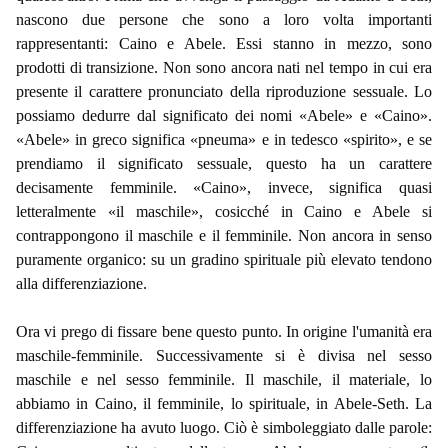
nascono due persone che sono a loro volta importanti
rappresentanti: Caino e Abele. Essi stanno in mezzo, sono
prodotti di transizione. Non sono ancora nati nel tempo in cui era
presente il carattere pronunciato della riproduzione sessuale. Lo
possiamo dedurre dal significato dei nomi «Abele» e «Caino».
«Abele» in greco significa «pneuma» e in tedesco «spirito», e se
prendiamo il significato sessuale, questo ha un carattere
decisamente femminile. «Caino», invece, significa quasi
letteralmente «il maschile», cosicché in Caino e Abele si
contrappongono il maschile e il femminile. Non ancora in senso
puramente organico: su un gradino spirituale più elevato tendono
alla differenziazione.
Ora vi prego di fissare bene questo punto. In origine l'umanità era
maschile-femminile. Successivamente si è divisa nel sesso
maschile e nel sesso femminile. Il maschile, il materiale, lo
abbiamo in Caino, il femminile, lo spirituale, in Abele-Seth. La
differenziazione ha avuto luogo. Ciò è simboleggiato dalle parole: