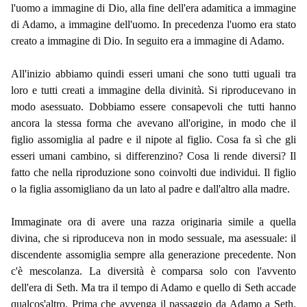
l'uomo a immagine di Dio, alla fine dell'era adamitica a immagine
di Adamo, a immagine dell'uomo. In precedenza l'uomo era stato
creato a immagine di Dio. In seguito era a immagine di Adamo.
All'inizio abbiamo quindi esseri umani che sono tutti uguali tra
loro e tutti creati a immagine della divinità. Si riproducevano in
modo asessuato. Dobbiamo essere consapevoli che tutti hanno
ancora la stessa forma che avevano all'origine, in modo che il
figlio assomiglia al padre e il nipote al figlio. Cosa fa sì che gli
esseri umani cambino, si differenzino? Cosa li rende diversi? Il
fatto che nella riproduzione sono coinvolti due individui. Il figlio
o la figlia assomigliano da un lato al padre e dall'altro alla madre.
Immaginate ora di avere una razza originaria simile a quella
divina, che si riproduceva non in modo sessuale, ma asessuale: il
discendente assomiglia sempre alla generazione precedente. Non
c'è mescolanza. La diversità è comparsa solo con l'avvento
dell'era di Seth. Ma tra il tempo di Adamo e quello di Seth accade
qualcos'altro. Prima che avvenga il passaggio da Adamo a Seth,