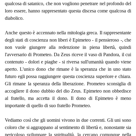
qualcosa di satanico, che non vogliono penetrare nel profondo del
loro essere, hanno rappresentato questa discesa come qualcosa di
diabolico.
Anche questo è accennato nella mitologia greca. Il rappresentante
degli stati di coscienza non liberi è Epimeteo - il pensieroso -, che
non vuole giungere alla redenzione in piena libertà, quindi
l'avversario di Prometeo. Da Zeus riceve il vaso di Pandora, il cui
contenuto - dolori e piaghe - si riversa sull'umanità quando viene
aperto. L'unico dono che rimane è la speranza che in uno stato
futuro egli possa raggiungere questa coscienza superiore e chiara.
Gli rimane la speranza della liberazione. Prometeo sconsiglia di
accogliere il dono dubbio del dio Zeus. Epimeteo non obbedisce
al fratello, ma accetta il dono. Il dono di Epimeteo è meno
importante di quello di suo fratello Prometeo.
Vediamo così che gli uomini vivono in due correnti. Gli uni sono
coloro che si aggrappano al sentimento di libertà e, nonostante sia
pericoloso sviluppare la spiritualità, la cercano comunque nella