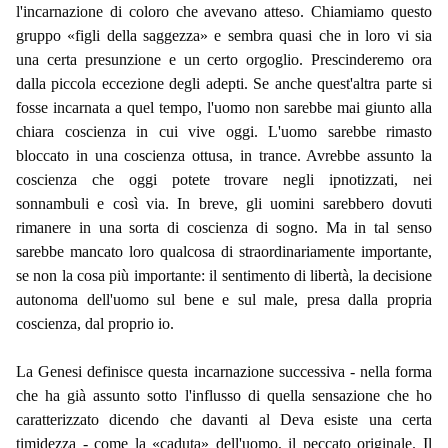
l'incarnazione di coloro che avevano atteso. Chiamiamo questo
gruppo «figli della saggezza» e sembra quasi che in loro vi sia
una certa presunzione e un certo orgoglio. Prescinderemo ora
dalla piccola eccezione degli adepti. Se anche quest'altra parte si
fosse incarnata a quel tempo, l'uomo non sarebbe mai giunto alla
chiara coscienza in cui vive oggi. L'uomo sarebbe rimasto
bloccato in una coscienza ottusa, in trance. Avrebbe assunto la
coscienza che oggi potete trovare negli ipnotizzati, nei
sonnambuli e così via. In breve, gli uomini sarebbero dovuti
rimanere in una sorta di coscienza di sogno. Ma in tal senso
sarebbe mancato loro qualcosa di straordinariamente importante,
se non la cosa più importante: il sentimento di libertà, la decisione
autonoma dell'uomo sul bene e sul male, presa dalla propria
coscienza, dal proprio io.
La Genesi definisce questa incarnazione successiva - nella forma
che ha già assunto sotto l'influsso di quella sensazione che ho
caratterizzato dicendo che davanti al Deva esiste una certa
timidezza - come la «caduta» dell'uomo, il peccato originale. Il