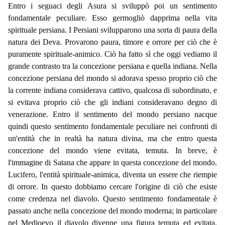
Entro i seguaci degli Asura si sviluppò poi un sentimento
fondamentale peculiare. Esso germogliò dapprima nella vita
spirituale persiana. I Persiani svilupparono una sorta di paura della
natura dei Deva. Provarono paura, timore e orrore per ciò che è
puramente spirituale-animico. Ciò ha fatto sì che oggi vediamo il
grande contrasto tra la concezione persiana e quella indiana. Nella
concezione persiana del mondo si adorava spesso proprio ciò che
la corrente indiana considerava cattivo, qualcosa di subordinato, e
si evitava proprio ciò che gli indiani consideravano degno di
venerazione. Entro il sentimento del mondo persiano nacque
quindi questo sentimento fondamentale peculiare nei confronti di
un'entità che in realtà ha natura divina, ma che entro questa
concezione del mondo viene evitata, temuta. In breve, è
l'immagine di Satana che appare in questa concezione del mondo.
Lucifero, l'entità spirituale-animica, diventa un essere che riempie
di orrore. In questo dobbiamo cercare l'origine di ciò che esiste
come credenza nel diavolo. Questo sentimento fondamentale è
passato anche nella concezione del mondo moderna; in particolare
nel Medioevo il diavolo divenne una figura temuta ed evitata.