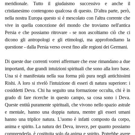
meridionale. Tutto il giudaismo successivo e anche il
cristianesimo contengono qualcosa di questo. D'altra parte, però,
nella nostra Europa questo si è mescolato con l'altra corrente che
vive in quella concezione del mondo che troviamo nell'antica
Persia e che possiamo ritrovare - se non ascoltiamo ciò che ci
dicono gli antropologi e gli etimologi, ma approfondiamo la
questione - dalla Persia verso ovest fino alle regioni dei Germani.
Di queste due correnti vorrei affermare che esse rimandano a due
importanti, due grandi intuizioni spirituali che sono alla loro base.
Una si è manifestata nella sua forma più pura negli antichissimi
Rishi. A loro si rivelò l'intuizione di esseri di natura superiore: i
cosiddetti Deva. Chi ha seguito una formazione occulta, chi è in
grado di fare ricerche in questo campo, sa cosa sono i Deva.
Queste entità puramente spirituali, che vivono nello spazio astrale
e mentale, hanno una doppia natura, mentre gli esseri umani
hanno una triplice natura. L'uomo è infatti composto da corpo,
anima e spirito. La natura dei Deva, invece, per quanto possiamo
comprenderla, è costituita solo da anima e spirito. Potrebbe avere