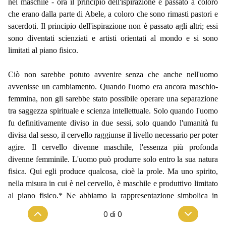
nel maschile - ora il principio dell'ispirazione è passato a coloro
che erano dalla parte di Abele, a coloro che sono rimasti pastori e
sacerdoti. Il principio dell'ispirazione non è passato agli altri; essi
sono diventati scienziati e artisti orientati al mondo e si sono
limitati al piano fisico.
Ciò non sarebbe potuto avvenire senza che anche nell'uomo
avvenisse un cambiamento. Quando l'uomo era ancora maschio-
femmina, non gli sarebbe stato possibile operare una separazione
tra saggezza spirituale e scienza intellettuale. Solo quando l'uomo
fu definitivamente diviso in due sessi, solo quando l'umanità fu
divisa dal sesso, il cervello raggiunse il livello necessario per poter
agire. Il cervello divenne maschile, l'essenza più profonda
divenne femminile. L'uomo può produrre solo entro la sua natura
fisica. Qui egli produce qualcosa, cioè la prole. Ma uno spirito,
nella misura in cui è nel cervello, è maschile e produttivo limitato
al piano fisico.* Ne abbiamo la rappresentazione simbolica in
Caino e Abele.
0
di
0