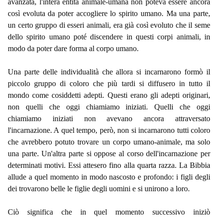
avanzata, l'intera entità animale-umana non poteva essere ancora
così evoluta da poter accogliere lo spirito umano. Ma una parte,
un certo gruppo di esseri animali, era già così evoluto che il seme
dello spirito umano poté discendere in questi corpi animali, in
modo da poter dare forma al corpo umano.
Una parte delle individualità che allora si incarnarono formò il
piccolo gruppo di coloro che più tardi si diffusero in tutto il
mondo come cosiddetti adepti. Questi erano gli adepti originari,
non quelli che oggi chiamiamo iniziati. Quelli che oggi
chiamiamo iniziati non avevano ancora attraversato
l'incarnazione. A quel tempo, però, non si incarnarono tutti coloro
che avrebbero potuto trovare un corpo umano-animale, ma solo
una parte. Un'altra parte si oppose al corso dell'incarnazione per
determinati motivi. Essi attesero fino alla quarta razza. La Bibbia
allude a quel momento in modo nascosto e profondo: i figli degli
dei trovarono belle le figlie degli uomini e si unirono a loro.
Ciò significa che in quel momento successivo iniziò