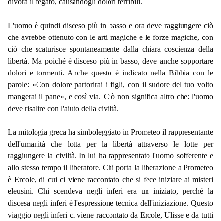
divora il fegato, causandogli dolori terribili.
L'uomo è quindi disceso più in basso e ora deve raggiungere ciò
che avrebbe ottenuto con le arti magiche e le forze magiche, con
ciò che scaturisce spontaneamente dalla chiara coscienza della
libertà. Ma poiché è disceso più in basso, deve anche sopportare
dolori e tormenti. Anche questo è indicato nella Bibbia con le
parole: «Con dolore partorirai i figli, con il sudore del tuo volto
mangerai il pane», e così via. Ciò non significa altro che: l'uomo
deve risalire con l'aiuto della civiltà.
La mitologia greca ha simboleggiato in Prometeo il rappresentante
dell'umanità che lotta per la libertà attraverso le lotte per
raggiungere la civiltà. In lui ha rappresentato l'uomo sofferente e
allo stesso tempo il liberatore. Chi porta la liberazione a Prometeo
è Ercole, di cui ci viene raccontato che si fece iniziare ai misteri
eleusini. Chi scendeva negli inferi era un iniziato, perché la
discesa negli inferi è l'espressione tecnica dell'iniziazione. Questo
viaggio negli inferi ci viene raccontato da Ercole, Ulisse e da tutti