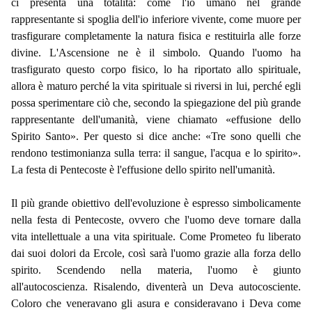
ci presenta una totalità: come l'io umano nel grande
rappresentante si spoglia dell'io inferiore vivente, come muore per
trasfigurare completamente la natura fisica e restituirla alle forze
divine. L'Ascensione ne è il simbolo. Quando l'uomo ha
trasfigurato questo corpo fisico, lo ha riportato allo spirituale,
allora è maturo perché la vita spirituale si riversi in lui, perché egli
possa sperimentare ciò che, secondo la spiegazione del più grande
rappresentante dell'umanità, viene chiamato «effusione dello
Spirito Santo». Per questo si dice anche: «Tre sono quelli che
rendono testimonianza sulla terra: il sangue, l'acqua e lo spirito».
La festa di Pentecoste è l'effusione dello spirito nell'umanità.
Il più grande obiettivo dell'evoluzione è espresso simbolicamente
nella festa di Pentecoste, ovvero che l'uomo deve tornare dalla
vita intellettuale a una vita spirituale. Come Prometeo fu liberato
dai suoi dolori da Ercole, così sarà l'uomo grazie alla forza dello
spirito. Scendendo nella materia, l'uomo è giunto
all'autocoscienza. Risalendo, diventerà un Deva autocosciente.
Coloro che veneravano gli asura e consideravano i Deva come