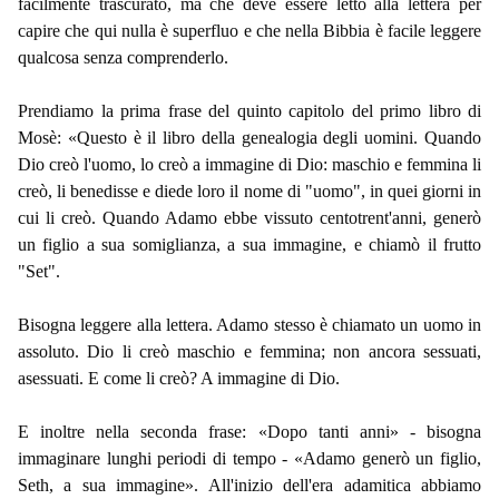
facilmente trascurato, ma che deve essere letto alla lettera per
capire che qui nulla è superfluo e che nella Bibbia è facile leggere
qualcosa senza comprenderlo.
Prendiamo la prima frase del quinto capitolo del primo libro di
Mosè: «Questo è il libro della genealogia degli uomini. Quando
Dio creò l'uomo, lo creò a immagine di Dio: maschio e femmina li
creò, li benedisse e diede loro il nome di "uomo", in quei giorni in
cui li creò. Quando Adamo ebbe vissuto centotrent'anni, generò
un figlio a sua somiglianza, a sua immagine, e chiamò il frutto
"Set".
Bisogna leggere alla lettera. Adamo stesso è chiamato un uomo in
assoluto. Dio li creò maschio e femmina; non ancora sessuati,
asessuati. E come li creò? A immagine di Dio.
E inoltre nella seconda frase: «Dopo tanti anni» - bisogna
immaginare lunghi periodi di tempo - «Adamo generò un figlio,
Seth, a sua immagine». All'inizio dell'era adamitica abbiamo